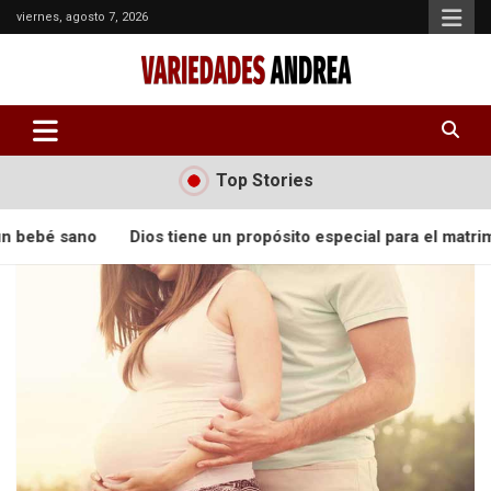
viernes, agosto 7, 2026
Variedades Andrea es un sitio para compartir el conocimiento y
Variedades Andrea
ayudarte a crecer en en el amor y fortaleza interior
Top Stories
bebé sano
Dios tiene un propósito especial para el matrimon
Saltar
al
contenido