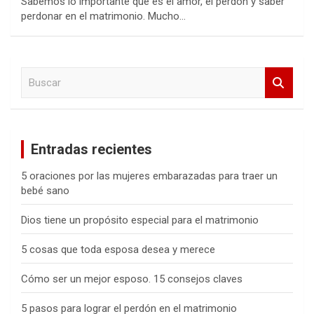
Sabemos lo importante que es el amor, el perdón y saber
perdonar en el matrimonio. Mucho…
B
u
s
c
a
Entradas recientes
r
5 oraciones por las mujeres embarazadas para traer un
bebé sano
Dios tiene un propósito especial para el matrimonio
5 cosas que toda esposa desea y merece
Cómo ser un mejor esposo. 15 consejos claves
5 pasos para lograr el perdón en el matrimonio